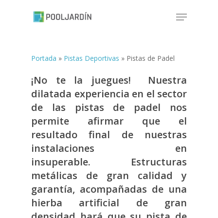
Skip
Menu
to
Close
main
Menu
content
Portada
»
Pistas Deportivas
»
Pistas de Padel
¡No te la juegues! Nuestra
dilatada experiencia en el sector
de las
pistas de padel
nos
permite afirmar que el
resultado final de nuestras
instalaciones en
insuperable. Estructuras
metálicas de gran calidad y
garantía, acompañadas de una
hierba artificial de gran
densidad hará que su
pista de