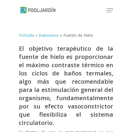
Skip
Menu
to
Close
main
Menu
content
Portada
»
Balnearios
»
Fuente de Hielo
El
objetivo terapéutico de la
fuente de hielo
es proporcionar
el
máximo contraste térmico en
los ciclos de baños termales
,
algo más que recomendable
para la estimulación general del
organismo, fundamentalmente
por su efecto vasoconstrictor
que flexibiliza el sistema
circulatorio.